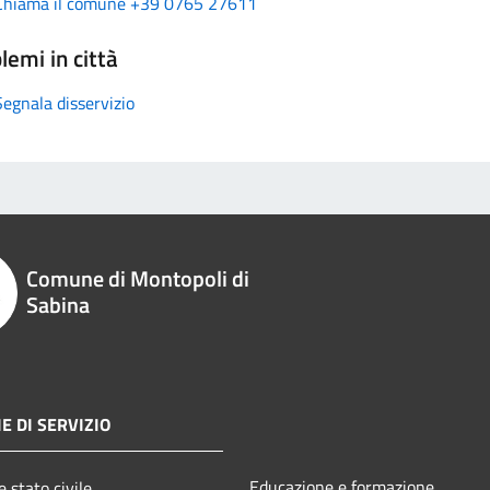
Chiama il comune +39 0765 27611
lemi in città
Segnala disservizio
Comune di Montopoli di
Sabina
E DI SERVIZIO
Educazione e formazione
 stato civile