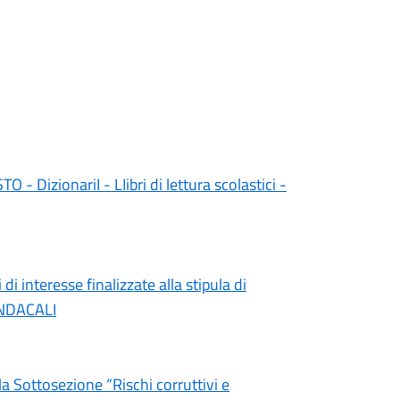
izionariI - LIibri di lettura scolastici -
 interesse finalizzate alla stipula di
INDACALI
ottosezione “Rischi corruttivi e