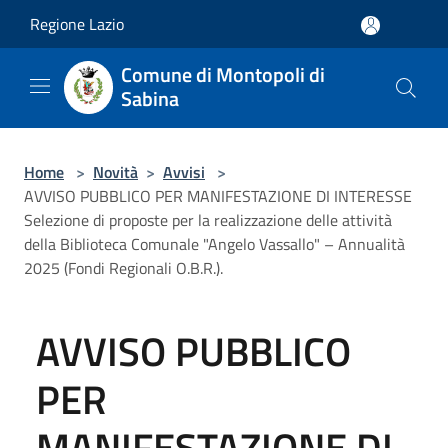
Salta al contenuto principale
Regione Lazio
Comune di Montopoli di
Sabina
Home
>
Novità
>
Avvisi
>
AVVISO PUBBLICO PER MANIFESTAZIONE DI INTERESSE
Selezione di proposte per la realizzazione delle attività
della Biblioteca Comunale "Angelo Vassallo" – Annualità
2025 (Fondi Regionali O.B.R.).
AVVISO PUBBLICO
PER
MANIFESTAZIONE DI