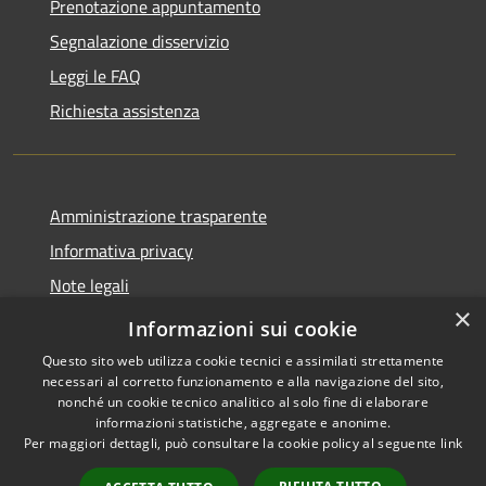
Prenotazione appuntamento
Segnalazione disservizio
Leggi le FAQ
Richiesta assistenza
Amministrazione trasparente
Informativa privacy
Note legali
×
Dichiarazione di accessibilità
Informazioni sui cookie
Questo sito web utilizza cookie tecnici e assimilati strettamente
necessari al corretto funzionamento e alla navigazione del sito,
nonché un cookie tecnico analitico al solo fine di elaborare
informazioni statistiche, aggregate e anonime.
RSS
Copyright © 2026 • Comune di
Per maggiori dettagli, può consultare la cookie policy al seguente
link
Accessibilità
Montopoli di Sabina • Powered
Privacy
Municipium
Accesso
by
•