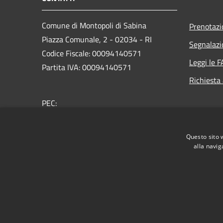
Comune di Montopoli di Sabina
Prenotaz
Piazza Comunale, 2 - 02034 - RI
Segnalazi
Codice Fiscale: 00094140571
Leggi le 
Partita IVA: 00094140571
Richiesta
PEC:
uffprotocollo@comunemontopolidisabina.pecpa.it
Centralino Unico: +39 0765 27611
Questo sito 
alla navig
RSS
Accessibilità
Privacy
Cookie
Mappa de