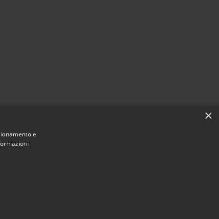
×
nzionamento e
nformazioni
Municipium
Accesso
 Montopoli di Sabina • Powered by
•
redazione