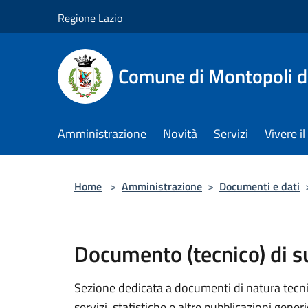
Salta al contenuto principale
Regione Lazio
Comune di Montopoli d
Amministrazione
Novità
Servizi
Vivere 
Home
>
Amministrazione
>
Documenti e dati
Documento (tecnico) di 
Sezione dedicata a documenti di natura tecnica
servizi, statistiche e altre pubblicazioni gener