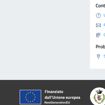
Cont
Prob