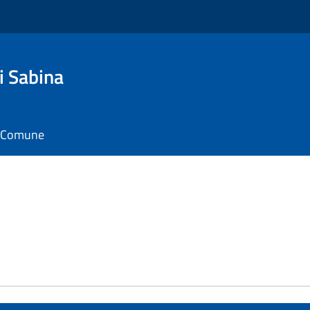
i Sabina
il Comune
e