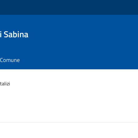
i Sabina
il Comune
talizi