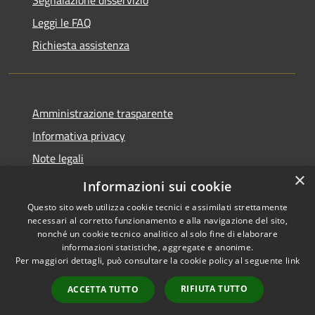
Leggi le FAQ
Richiesta assistenza
Amministrazione trasparente
Informativa privacy
Note legali
×
Dichiarazione di accessibilità
Informazioni sui cookie
Questo sito web utilizza cookie tecnici e assimilati strettamente
necessari al corretto funzionamento e alla navigazione del sito,
nonché un cookie tecnico analitico al solo fine di elaborare
informazioni statistiche, aggregate e anonime.
RSS
Copyright © 2026 • Comune di
Per maggiori dettagli, può consultare la cookie policy al seguente
link
Accessibilità
Montopoli di Sabina • Powered
Privacy
Municipium
Accesso
by
•
RIFIUTA TUTTO
ACCETTA TUTTO
Cookie
redazione