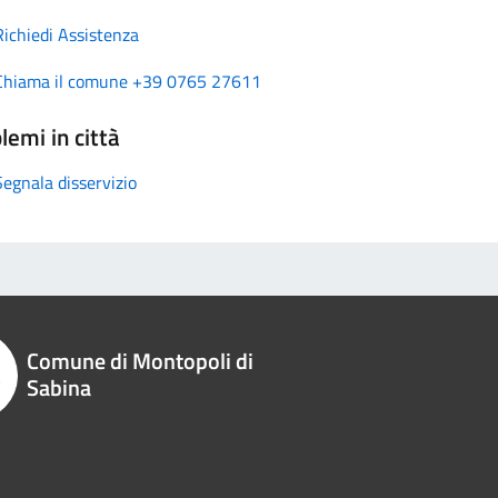
Richiedi Assistenza
Chiama il comune +39 0765 27611
lemi in città
Segnala disservizio
Comune di Montopoli di
Sabina