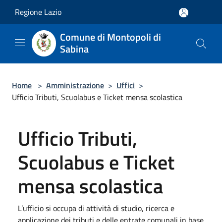
Salta al contenuto principale
Regione Lazio
Comune di Montopoli di
Sabina
Home
>
Amministrazione
>
Uffici
>
Ufficio Tributi, Scuolabus e Ticket mensa scolastica
Ufficio Tributi,
Scuolabus e Ticket
mensa scolastica
L’ufficio si occupa di attività di studio, ricerca e
applicazione dei tributi e delle entrate comunali in base